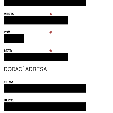
MĚSTO:
PSČ:
STÁT:
DODACÍ ADRESA
FIRMA:
ULICE: