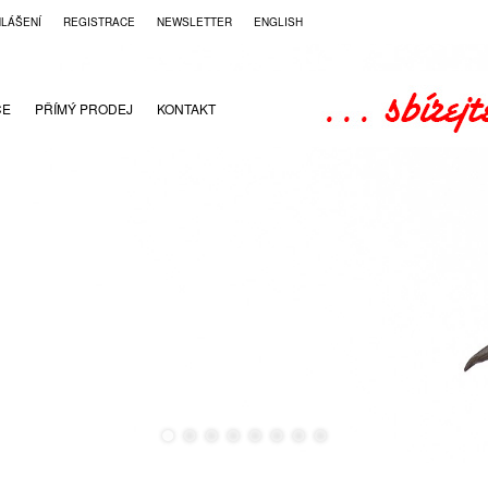
HLÁŠENÍ
REGISTRACE
NEWSLETTER
ENGLISH
CE
PŘÍMÝ PRODEJ
KONTAKT
●
●
●
●
●
●
●
●