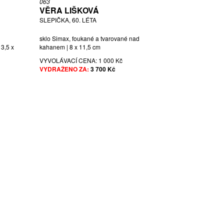
063
VĚRA LIŠKOVÁ
SLEPIČKA, 60. LÉTA
sklo Simax, foukané a tvarované nad
13,5 x
kahanem | 8 x 11,5 cm
VYVOLÁVACÍ CENA:
1 000 Kč
VYDRAŽENO ZA:
3 700 Kč