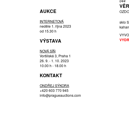
044
VĚR
HLAVIČKA TOMÁŠ
AUKCE
OZDOB
HLOUŠEK, PŘIPSÁNO RUDOLF
HONZÍK ST. STANISLAV
INTERNETOVÁ
sklo 
neděle 1. října 2023
kahane
HOSPODKA JOSEF
od 15.30 h
VYVO
JEŽEK PAVEL
VYDR
VÝSTAVA
KAREL JIŘÍ
KLEIN VLADIMÍR
NOVÁ SÍŇ
Voršilská 3, Praha 1
KOŇAŘÍK JAN
26. 9. - 1. 10. 2023
LÍPA OLDŘICH
10.00 h - 18.00 h
LIPSKÝ OLDŘICH
KONTAKT
LIŠKOVÁ VĚRA
ONDŘEJ SÝKORA
MACHOVSKÁ HANA
+420 603 770 945
MALIVÁNEK KAREL
info@pragueauctions.com
MAREK JINDŘICH
METELÁK MILAN
NEZAŘAZEN AUTOR
OLIVA LADISLAV
PALEČEK LADISLAV