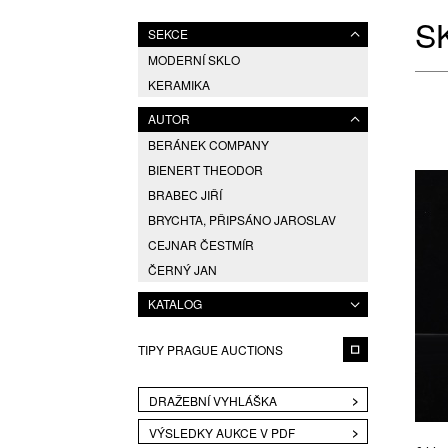
S
SEKCE
MODERNÍ SKLO
KERAMIKA
AUTOR
BERÁNEK COMPANY
BIENERT THEODOR
BRABEC JIŘÍ
BRYCHTA, PŘIPSÁNO JAROSLAV
CEJNAR ČESTMÍR
ČERNÝ JAN
DOLEŽAL JINDŘICH
KATALOG
EISCH ERWIN
EXNAR JAN
TIPY PRAGUE AUCTIONS
FEDORČÁK MICHAEL
GALLÉ
DRAŽEBNÍ VYHLÁŠKA
HANUŠ VÁCLAV
VÝSLEDKY AUKCE V PDF
HLAVA PAVEL