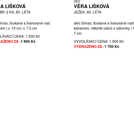
052
A LIŠKOVÁ
VĚRA LIŠKOVÁ
Y, 2 KS, 60. LÉTA
JEŽEK, 60. LÉTA
Simax, foukané a tvarované nad
sklo Simax, foukané a tvarované nad
m | v. 10 cm; v. 7,5 cm
kahanem, několik ostnů s odlomky | 
7 cm
LÁVACÍ CENA:
1 200 Kč
AŽENO ZA:
1 900 Kč
VYVOLÁVACÍ CENA:
1 000 Kč
VYDRAŽENO ZA:
1 700 Kč